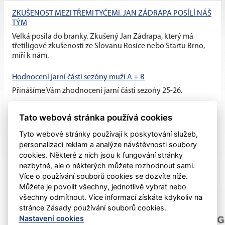
ZKUŠENOST MEZI TŘEMI TYČEMI. JAN ZÁDRAPA POSÍLÍ NÁŠ
TÝM
Velká posila do branky. Zkušený Jan Zádrapa, který má
třetiligové zkušenosti ze Slovanu Rosice nebo Startu Brno,
míří k nám.
Hodnocení jarní části sezóny muži A + B
Přinášíme Vám zhodnocení jarní části sezońy 25-26.
Hodnocení jarní části sezóny žáci + dorost
Tato webová stránka používá cookies
Přinášíme Vám zhodnocení jarní části sezońy 25-26.
Tyto webové stránky používají k poskytování služeb,
personalizaci reklam a analýze návštěvnosti soubory
cookies. Některé z nich jsou k fungování stránky
nezbytné, ale o některých můžete rozhodnout sami.
Více o používání souborů cookies se dozvíte níže.
Můžete je povolit všechny, jednotlivě vybrat nebo
všechny odmítnout. Více informací získáte kdykoliv na
stránce Zásady používání souborů cookies.
Nastavení cookies