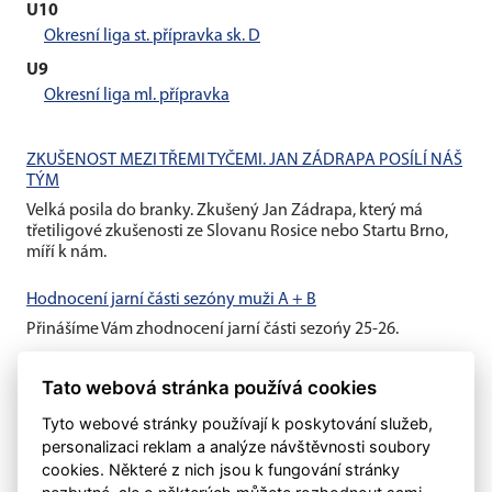
U10
Okresní liga st. přípravka sk. D
U9
Okresní liga ml. přípravka
ZKUŠENOST MEZI TŘEMI TYČEMI. JAN ZÁDRAPA POSÍLÍ NÁŠ
TÝM
Velká posila do branky. Zkušený Jan Zádrapa, který má
třetiligové zkušenosti ze Slovanu Rosice nebo Startu Brno,
míří k nám.
Hodnocení jarní části sezóny muži A + B
Přinášíme Vám zhodnocení jarní části sezońy 25-26.
Hodnocení jarní části sezóny žáci + dorost
Tato webová stránka používá cookies
Přinášíme Vám zhodnocení jarní části sezońy 25-26.
Tyto webové stránky používají k poskytování služeb,
personalizaci reklam a analýze návštěvnosti soubory
cookies. Některé z nich jsou k fungování stránky