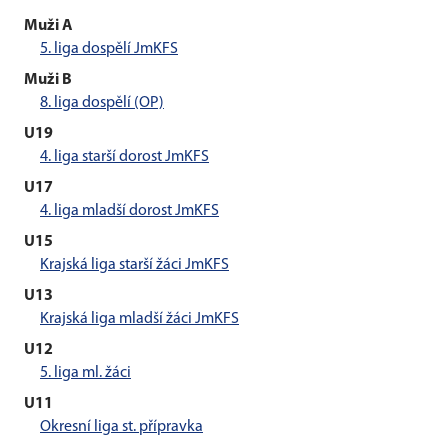
Muži A
5. liga dospělí JmKFS
Muži B
8. liga dospělí (OP)
U19
4. liga starší dorost JmKFS
U17
4. liga mladší dorost JmKFS
U15
Krajská liga starší žáci JmKFS
U13
Krajská liga mladší žáci JmKFS
U12
5. liga ml. žáci
U11
Okresní liga st. přípravka