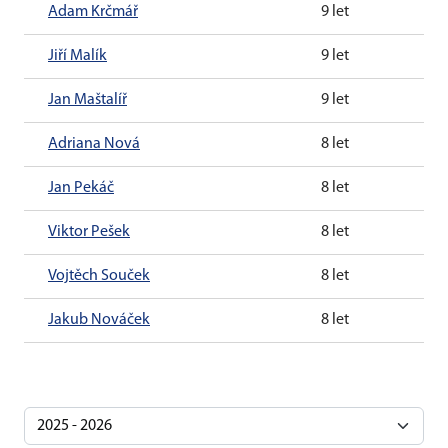
Adam Krčmář
9 let
Jiří Malík
9 let
Jan Maštalíř
9 let
Adriana Nová
8 let
Jan Pekáč
8 let
Viktor Pešek
8 let
Vojtěch Souček
8 let
Jakub Nováček
8 let