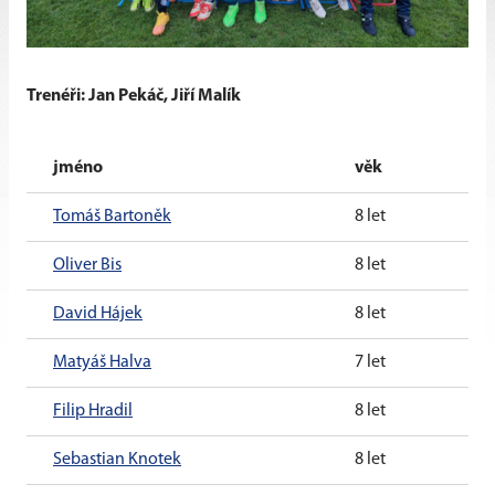
Trenéři: Jan Pekáč, Jiří Malík
jméno
věk
Tomáš Bartoněk
8 let
Oliver Bis
8 let
David Hájek
8 let
Matyáš Halva
7 let
Filip Hradil
8 let
Sebastian Knotek
8 let