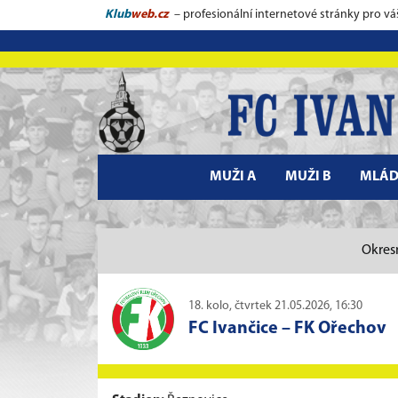
Klub
web.cz
– profesionální internetové stránky pro vá
MUŽI A
MUŽI B
MLÁD
Okresn
18. kolo, čtvrtek 21.05.2026, 16:30
FC Ivančice
–
FK Ořechov