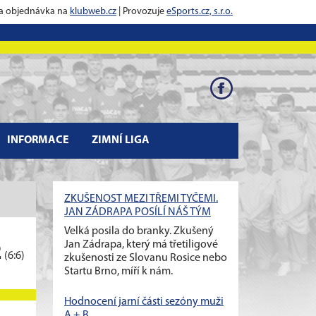
 a objednávka na
klubweb.cz
| Provozuje
eSports.cz, s.r.o.
INFORMACE
ZIMNÍ LIGA
ZKUŠENOST MEZI TŘEMI TYČEMI.
JAN ZÁDRAPA POSÍLÍ NÁŠ TÝM
Velká posila do branky. Zkušený
Jan Zádrapa, který má třetiligové
2
(6:6)
zkušenosti ze Slovanu Rosice nebo
Startu Brno, míří k nám.
Hodnocení jarní části sezóny muži
A + B