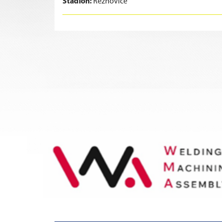
Stadion:
Řeznovice