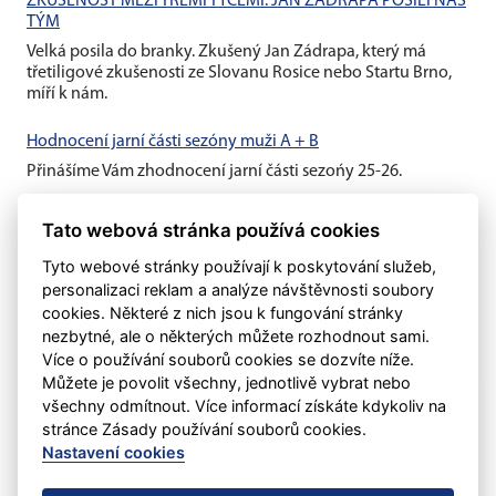
ZKUŠENOST MEZI TŘEMI TYČEMI. JAN ZÁDRAPA POSÍLÍ NÁŠ
TÝM
Velká posila do branky. Zkušený Jan Zádrapa, který má
třetiligové zkušenosti ze Slovanu Rosice nebo Startu Brno,
míří k nám.
Hodnocení jarní části sezóny muži A + B
Přinášíme Vám zhodnocení jarní části sezońy 25-26.
Hodnocení jarní části sezóny žáci + dorost
Tato webová stránka používá cookies
Přinášíme Vám zhodnocení jarní části sezońy 25-26.
Tyto webové stránky používají k poskytování služeb,
personalizaci reklam a analýze návštěvnosti soubory
cookies. Některé z nich jsou k fungování stránky
nezbytné, ale o některých můžete rozhodnout sami.
Více o používání souborů cookies se dozvíte níže.
Můžete je povolit všechny, jednotlivě vybrat nebo
všechny odmítnout. Více informací získáte kdykoliv na
stránce Zásady používání souborů cookies.
Nastavení cookies