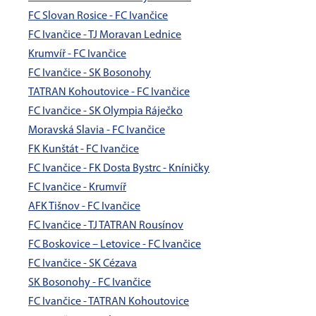
FC Slovan Rosice - FC Ivančice
FC Ivančice - TJ Moravan Lednice
Krumvíř - FC Ivančice
FC Ivančice - SK Bosonohy
TATRAN Kohoutovice - FC Ivančice
FC Ivančice - SK Olympia Ráječko
Moravská Slavia - FC Ivančice
FK Kunštát - FC Ivančice
FC Ivančice - FK Dosta Bystrc - Kníničky
FC Ivančice - Krumvíř
AFK Tišnov - FC Ivančice
FC Ivančice - TJ TATRAN Rousínov
FC Boskovice – Letovice - FC Ivančice
FC Ivančice - SK Cézava
SK Bosonohy - FC Ivančice
FC Ivančice - TATRAN Kohoutovice