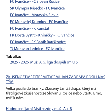
FC Ivančice - FC Slovan Rosice
SK Olympia Ráječko - FC Ivančice
FC Ivančice - Moravská Slavia
FC Moravský Krumlov - FC Ivančice
FC Ivančice - FK Kunštát
FK Dosta Bystrc - Kníničky - FC Ivančice
FC Ivančice - FK Baník Ratíškovice
TJ Moravan Lednice - FC Ivančice
Tabulka:
2025 - 2026, Muži A, 5. liga dospělí JmKFS
ZKUŠENOST MEZI TŘEMI TYČEMI. JAN ZÁDRAPA POSÍLÍ NÁŠ
TÝM
Velká posila do branky. Zkušený Jan Zádrapa, který má
třetiligové zkušenosti ze Slovanu Rosice nebo Startu Brno,
míří k nám.
Hodnocení jarní části sezóny muži A + B