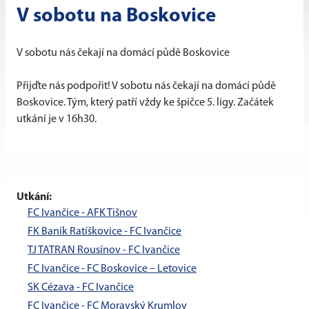
V sobotu na Boskovice
V sobotu nás čekají na domácí půdě Boskovice
Přijďte nás podpořit! V sobotu nás čekají na domácí půdě
Boskovice. Tým, který patří vždy ke špičce 5. ligy. Začátek
utkání je v 16h30.
Utkání:
FC Ivančice - AFK Tišnov
FK Baník Ratíškovice - FC Ivančice
TJ TATRAN Rousínov - FC Ivančice
FC Ivančice - FC Boskovice – Letovice
SK Cézava - FC Ivančice
FC Ivančice - FC Moravský Krumlov