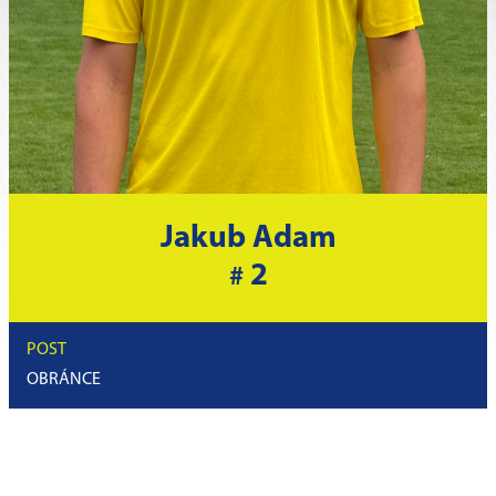
Jakub Adam
2
#
POST
OBRÁNCE