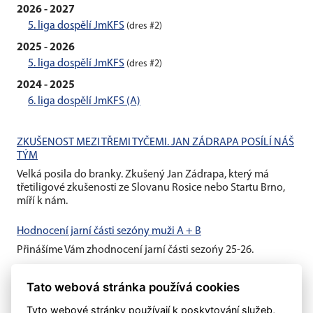
2026 - 2027
5. liga dospělí JmKFS
(dres #2)
2025 - 2026
5. liga dospělí JmKFS
(dres #2)
2024 - 2025
6. liga dospělí JmKFS (A)
ZKUŠENOST MEZI TŘEMI TYČEMI. JAN ZÁDRAPA POSÍLÍ NÁŠ
TÝM
Velká posila do branky. Zkušený Jan Zádrapa, který má
třetiligové zkušenosti ze Slovanu Rosice nebo Startu Brno,
míří k nám.
Hodnocení jarní části sezóny muži A + B
Přinášíme Vám zhodnocení jarní části sezońy 25-26.
Hodnocení jarní části sezóny žáci + dorost
Tato webová stránka používá cookies
Přinášíme Vám zhodnocení jarní části sezońy 25-26.
Tyto webové stránky používají k poskytování služeb,