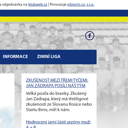
 a objednávka na
klubweb.cz
| Provozuje
eSports.cz, s.r.o.
INFORMACE
ZIMNÍ LIGA
ZKUŠENOST MEZI TŘEMI TYČEMI.
JAN ZÁDRAPA POSÍLÍ NÁŠ TÝM
Velká posila do branky. Zkušený
Jan Zádrapa, který má třetiligové
zkušenosti ze Slovanu Rosice nebo
Startu Brno, míří k nám.
Hodnocení jarní části sezóny muži
A + B