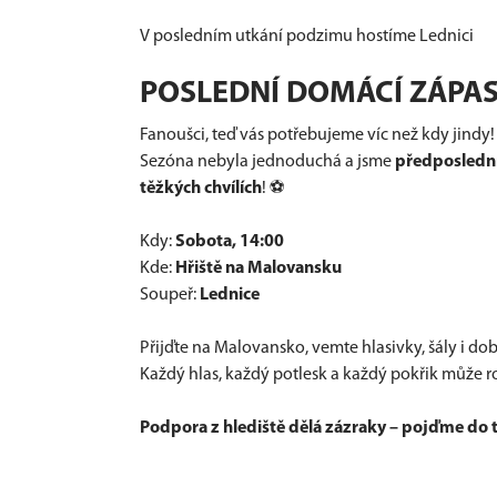
V posledním utkání podzimu hostíme Lednici
POSLEDNÍ DOMÁCÍ ZÁPAS
Fanoušci, teď vás potřebujeme víc než kdy jindy!
Sezóna nebyla jednoduchá a jsme
předposledn
těžkých chvílích
! ⚽
Kdy:
Sobota, 14:00
Kde:
Hřiště na Malovansku
Soupeř:
Lednice
Přijďte na Malovansko, vemte hlasivky, šály i d
Každý hlas, každý potlesk a každý pokřik může 
Podpora z hlediště dělá zázraky – pojďme do 