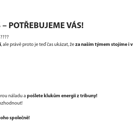
 – POTŘEBUJEME VÁS!
 ????
í
, ale právě proto je teď čas ukázat, že
za naším týmem stojíme i v
obrou náladu a
pošlete klukům energii z tribuny!
rozhodnout!
toho společně!