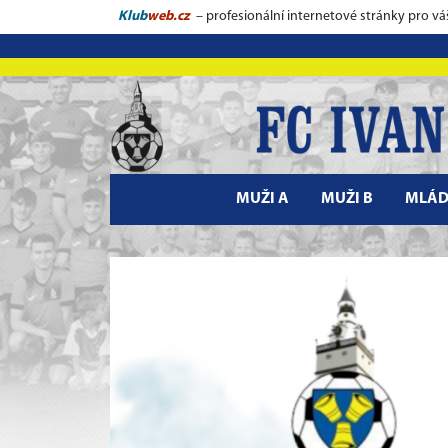
Klub
web.cz
– profesionální internetové stránky pro vá
MUŽI A
MUŽI B
MLÁD