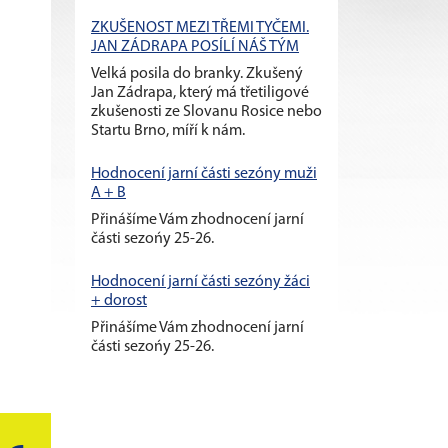
ZKUŠENOST MEZI TŘEMI TYČEMI.
JAN ZÁDRAPA POSÍLÍ NÁŠ TÝM
Velká posila do branky. Zkušený
Jan Zádrapa, který má třetiligové
zkušenosti ze Slovanu Rosice nebo
Startu Brno, míří k nám.
Hodnocení jarní části sezóny muži
A + B
Přinášíme Vám zhodnocení jarní
části sezońy 25-26.
Hodnocení jarní části sezóny žáci
+ dorost
Přinášíme Vám zhodnocení jarní
části sezońy 25-26.