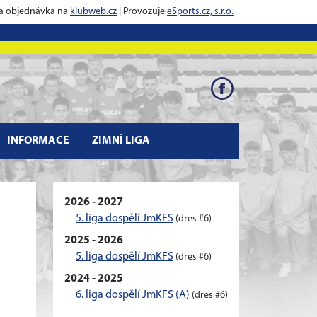
 a objednávka na
klubweb.cz
| Provozuje
eSports.cz, s.r.o.
INFORMACE
ZIMNÍ LIGA
2026 - 2027
5. liga dospělí JmKFS
(dres #6)
2025 - 2026
5. liga dospělí JmKFS
(dres #6)
2024 - 2025
6. liga dospělí JmKFS (A)
(dres #6)