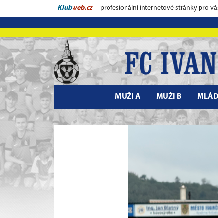
Klub
web.cz
– profesionální internetové stránky pro vá
MUŽI A
MUŽI B
MLÁD