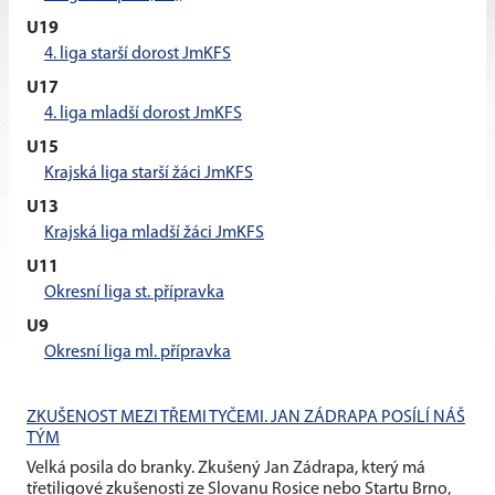
U19
4. liga starší dorost JmKFS
U17
4. liga mladší dorost JmKFS
U15
Krajská liga starší žáci JmKFS
U13
Krajská liga mladší žáci JmKFS
U11
Okresní liga st. přípravka
U9
Okresní liga ml. přípravka
ZKUŠENOST MEZI TŘEMI TYČEMI. JAN ZÁDRAPA POSÍLÍ NÁŠ
TÝM
Velká posila do branky. Zkušený Jan Zádrapa, který má
třetiligové zkušenosti ze Slovanu Rosice nebo Startu Brno,