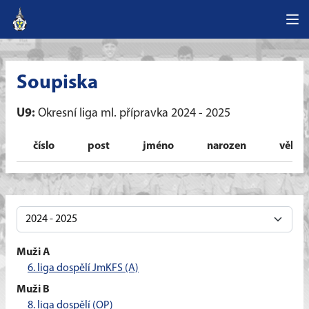
Soupiska
U9:
Okresní liga ml. přípravka 2024 - 2025
číslo
post
jméno
narozen
věk
Muži A
6. liga dospělí JmKFS (A)
Muži B
8. liga dospělí (OP)